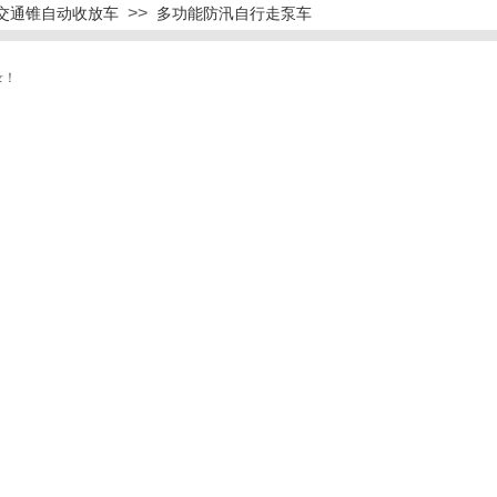
>>
交通锥自动收放车
多功能防汛自行走泵车
录！