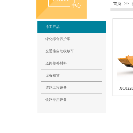
>>
首页
中心
徐工产品
绿化综合养护车
交通锥自动收放车
道路修补材料
设备租赁
道路工程设备
XC8
铁路专用设备